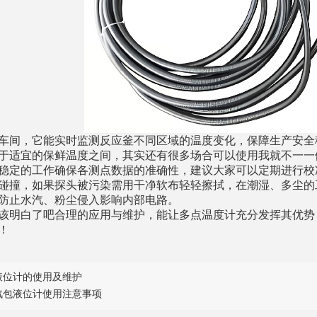
车间，它能实时监测反应釜不同区域的温度变化，保障生产安全
于适宜的保鲜温度
之间，其实还有很多场合可以使用我就不一一
稳定的工作
确保各测点数据的准确性
，建议大家可以定期进行校
碰撞
，
如果
探头
被污染
需用干净软布轻轻擦拭
，
在潮湿、多尘的
防止水汽、粉尘侵入影响内部电路
。
该明白了吧
合理
的
应用与维护，能让多点温度计充分发挥
其
优势
！
液位计的使用及维护
汽包液位计使用注意事项